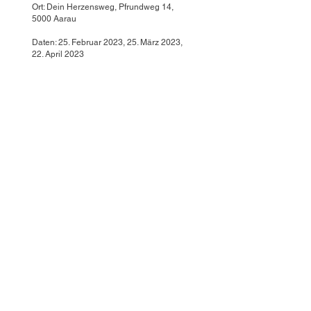
Ort: Dein Herzensweg, Pfrundweg 14,
5000 Aarau
Daten: 25. Februar 2023, 25. März 2023,
22. April 2023
Zeit:
09.00 - 12.00
Uhr und 14.00 – 17.00
Uhr
Anmeldung:
www.dein-herzensweg.com
nen Alltag gegeben, damit ich
mehr in meiner Mitte bin, mich in
mir wohler fühle und mich so
akzeptiere und liebe, wie ich
bin. Ich bin fasziniert von ihrem
Können, sie ist sehr kompetent
und liebevoll. Ich kann es kaum
in Worte fassen, aber es ist
genau das, was ich gesucht
habe."
Thomas, 43